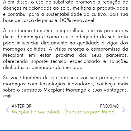
Além disso, o uso do substrato promove a redução de
doenças relacionadas ao solo, melhora a produtividade
e contribui para a sustentabilidade do cultivo, pois sua
base de casca de pinus é 100% renovável.
A agrônoma também compartilhou com os produtores
dicas de manejo e como o uso adequado do substrato
pode influenciar diretamente na qualidade e vigor dos
morangos colhidos. A visita reforça o compromisso da
Mecplant em estar próxima dos seus parceiros,
oferecendo suporte técnico especializado e soluções
alinhadas às demandas do mercado.
Se você também deseja potencializar sua produção de
morangos com tecnologias inovadoras, conheça mais
sobre o substrato Mecplant Morango e suas vantagens.
🌱🍓
ANTERIOR
PRÓXIMO
Mecplant e Sociedade Chauá: Uma Parceria Sustentável para o Futuro das Florestas Nativas
Substratos para Mudas: Inovação e Tecnologia Mecplant® para Maior Produtividade